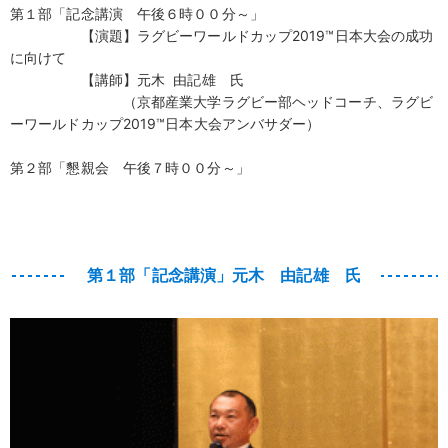
第１部「記念講演 午後６時００分～」
【演題】ラグビーワールドカップ2019™日本大会の成功
に向けて
【講師】元木 由記雄 氏
（京都産業大学ラグビー部ヘッドコーチ、ラグビ
ーワールドカップ2019™日本大会アンバサダー）
第２部「懇親会 午後７時００分～」
第１部「記念講演」元木 由記雄 氏