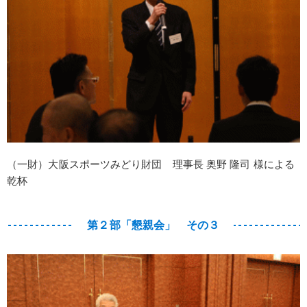
（一財）大阪スポーツみどり財団 理事長 奥野 隆司 様による
乾杯
第２部「懇親会」 その３